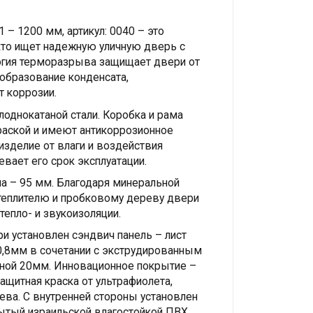
 – 1200 мм, артикул: 0040 – это
кто ищет надежную уличную дверь с
гия терморазрыва защищает двери от
образование конденсата,
т коррозии.
олоднокатаной стали. Коробка и рама
аской и имеют антикоррозионное
зделие от влаги и воздействия
евает его срок эксплуатации.
а – 95 мм. Благодаря минеральной
утеплителю и пробковому дереву двери
епло- и звукоизоляции.
и установлен сэндвич панель – лист
0,8мм в сочетании с экструдированным
ной 20мм. Инновационное покрытие –
защитная краска от ультрафиолета,
ева. С внутренней стороны установлен
ытый израильской влагостойкой ПВХ