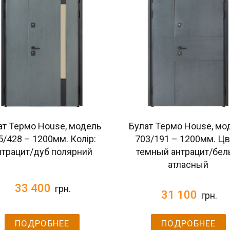
ат Термо House, модель
Булат Термо House, мо
5/428 – 1200мм. Колір:
703/191 – 1200мм. Цв
нтрацит/дуб полярний
темный антрацит/бе
атласный
33 400
грн.
31 100
грн.
ПОДРОБНЕЕ
ПОДРОБНЕЕ