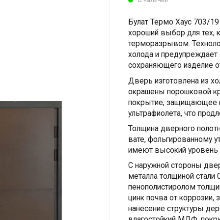
Булат Термо Хаус 703/191
хороший выбор для тех, 
терморазрывом. Техноло
холода и предупреждает 
сохраняющего изделие о
Дверь изготовлена ​​из х
окрашены порошковой кр
покрытие, защищающее и
ультрафиолета, что продл
Толщина дверного полотн
вате, фольгированному 
имеют высокий уровень т
С наружной стороны двер
металла толщиной стали 
пенополистиролом толщи
цинк почва от коррозии, 
нанесение структуры дер
влагостойкий МДФ, покр