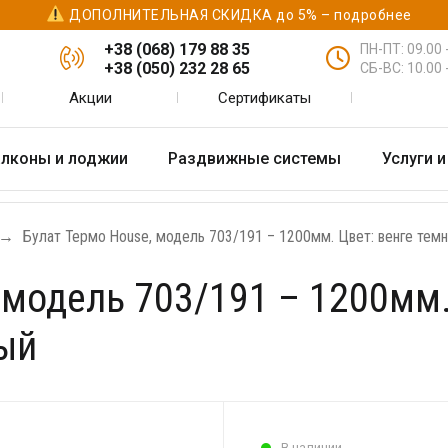
ДОПОЛНИТЕЛЬНАЯ СКИДКА до 5% – подробнее
+38 (068) 179 88 35
ПН-ПТ: 09.00 
+38 (068) 179 88 35
+38 (050) 232 28 65
СБ-ВС: 10.00 
Заказать обратный звонок
+38 (050) 232 28 65
Акции
Сертификаты
 лоджии
Раздвижные
Услуги и аксесуары
Наш
алконы и лоджии
Раздвижные системы
Услуги 
системы
раб
→
Булат Термо House, модель 703/191 – 1200мм. Цвет: венге тем
 модель 703/191 – 1200мм.
ый
В наличии