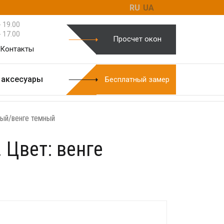
RU
UA
- 19.00
- 17.00
Бесплатный замер
Просчет окон
Просчет окон
Контакты
и
Акции
Сертификаты
Контакты
и аксесуары
Бесплатный замер
оты
ный/венге темный
 Цвет: венге