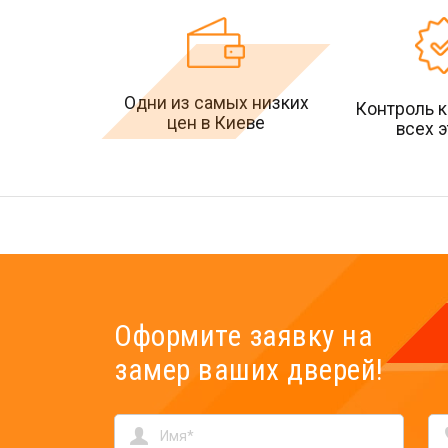
Одни из самых низких
Контроль к
цен в Киеве
всех 
Оформите заявку на
замер ваших дверей!