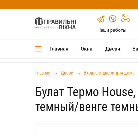
Наши работы
Главная
Окна
Двери
Балконы и
Главная
Окна
Двери
Б
Главная
→
Двери
→
Входные двери для дома
Булат Термо House,
темный/венге темн